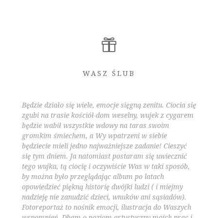

WASZ ŚLUB
Będzie działo się wiele, emocje sięgną zenitu. Ciocia się
zgubi na trasie kościół-dom weselny, wujek z cygarem
będzie wabił wszystkie wdowy na taras swoim
gromkim śmiechem, a Wy wpatrzeni w siebie
będziecie mieli jedno najważniejsze zadanie! Cieszyć
się tym dniem. Ja natomiast postaram się uwiecznić
tego wujka, tą ciocię i oczywiście Was w taki sposób,
by można było przeglądając album po latach
opowiedzieć piękną historię dwójki ludzi ( i miejmy
nadzieję nie zanudzić dzieci, wnuków ani sąsiadów).
Fotoreportaż to nośnik emocji, ilustracja do Waszych
wspomnień. Dbam o poziom artystyczny moich prac i