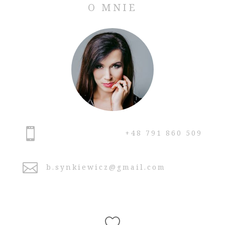
O MNIE

+48 791 860 509

b.synkiewicz@gmail.com
