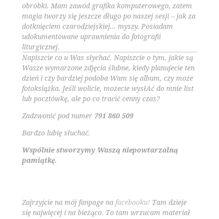
obróbki. Mam zawód grafika komputerowego, zatem
magia tworzy się jeszcze długo po naszej sesji – jak za
dotknięciem czarodziejskiej… myszy. Posiadam
udokumentowane uprawnienia do fotografii
liturgicznej.
Napiszcie co u Was słychać. Napiszcie o tym, jakie są
Wasze wymarzone zdjęcia ślubne, kiedy planujecie ten
dzień i czy bardziej podoba Wam się album, czy może
fotoksiążka. Jeśli wolicie, możecie wysłAć do mnie list
lub pocztówkę, ale po co tracić cenny czas?
Zadzwonić pod numer
791 860 509
Bardzo lubię słuchać.
Wspólnie stworzymy Waszą niepowtarzalną
pamiątkę.
Zajrzyjcie na mój fanpage na
facebooku!
Tam dzieje
się najwięcej i na bieżąco. To tam wrzucam materiał