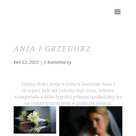
ANIA I GRZEGORZ
kwi 13, 2022
|
0 komentarzy
Piękny ślub i sesja w Pałacu Goetzów! Ania i
Grzegorz byli tak radośni tego dnia, zabawa
szampańska a kilka tygodni później spotkaliśmy się
na romantycznej sesji w pięknym pałacu!